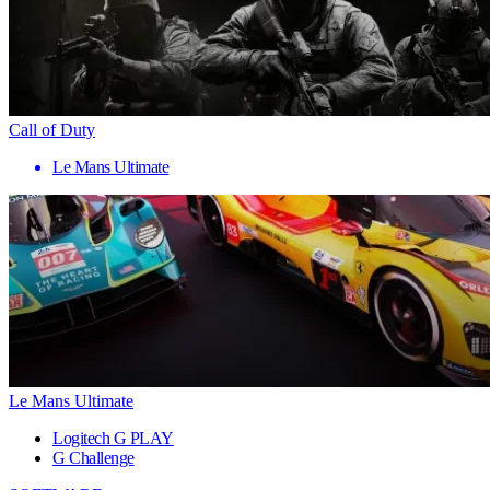
Call of Duty
Le Mans Ultimate
Le Mans Ultimate
Logitech G PLAY
G Challenge