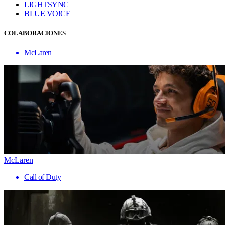
LIGHTSYNC
BLUE VO!CE
COLABORACIONES
McLaren
McLaren
Call of Duty