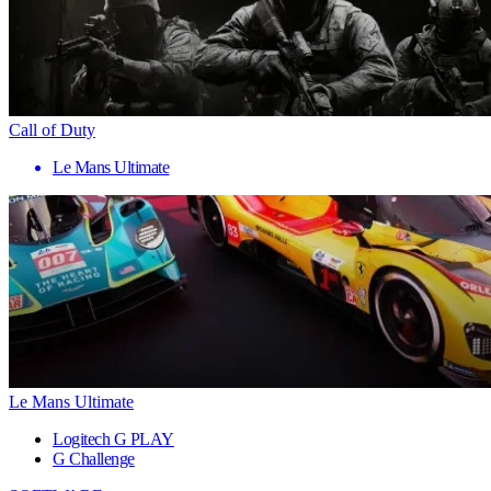
Call of Duty
Le Mans Ultimate
Le Mans Ultimate
Logitech G PLAY
G Challenge