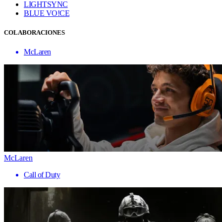
LIGHTSYNC
BLUE VO!CE
COLABORACIONES
McLaren
McLaren
Call of Duty