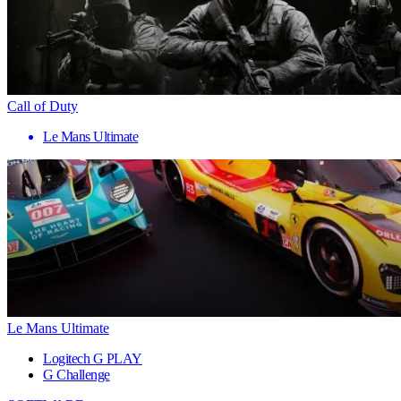
Call of Duty
Le Mans Ultimate
Le Mans Ultimate
Logitech G PLAY
G Challenge