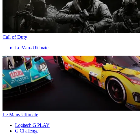
Call of Duty
Le Mans Ultimate
Le Mans Ultimate
Logitech G PLAY
G Challenge