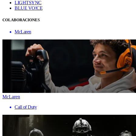
LIGHTSYNC
BLUE VO!CE
COLABORACIONES
McLaren
McLaren
Call of Duty