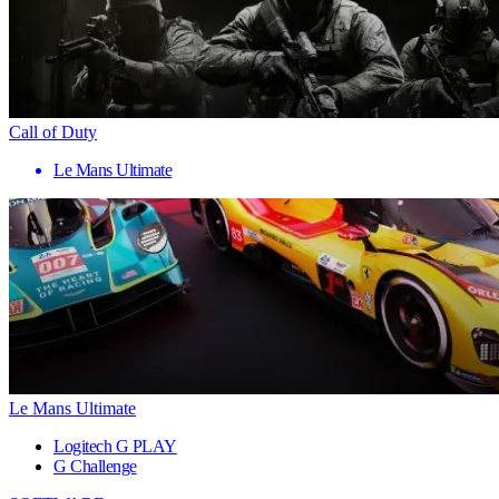
Call of Duty
Le Mans Ultimate
Le Mans Ultimate
Logitech G PLAY
G Challenge