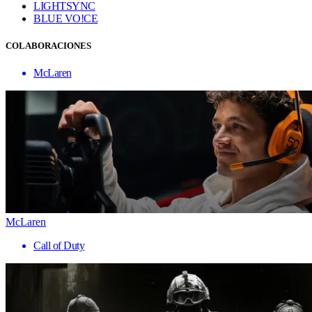
LIGHTSYNC
BLUE VO!CE
COLABORACIONES
McLaren
McLaren
Call of Duty