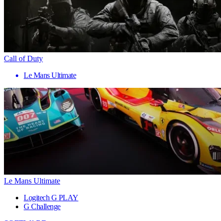
Call of Duty
Le Mans Ultimate
Le Mans Ultimate
Logitech G PLAY
G Challenge