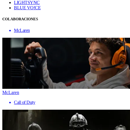
LIGHTSYNC
BLUE VO!CE
COLABORACIONES
McLaren
McLaren
Call of Duty