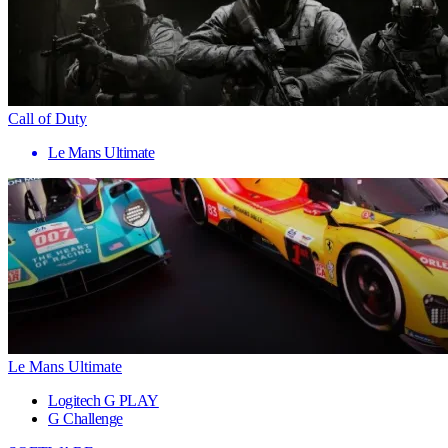
Call of Duty
Le Mans Ultimate
Le Mans Ultimate
Logitech G PLAY
G Challenge