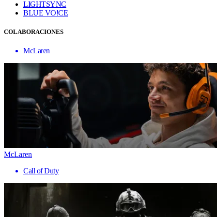
LIGHTSYNC
BLUE VO!CE
COLABORACIONES
McLaren
McLaren
Call of Duty