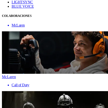
LIGHTSYNC
BLUE VO!CE
COLABORACIONES
McLaren
McLaren
Call of Duty