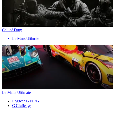
Call of Duty
Le Mans Ultimate
Le Mans Ultimate
Logitech G PLAY
G Challenge