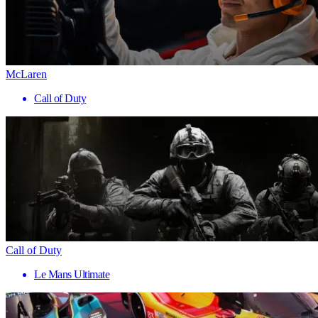
McLaren
Call of Duty
Call of Duty
Le Mans Ultimate