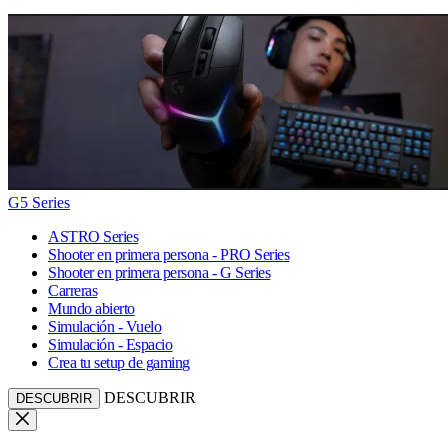
G5 Series
ASTRO Series
Shooter en primera persona - PRO Series
Shooter en primera persona - G Series
Carreras
Mundo abierto
Simulación - Vuelo
Simulación - Espacio
Crea tu setup de gaming
DESCUBRIR
DESCUBRIR