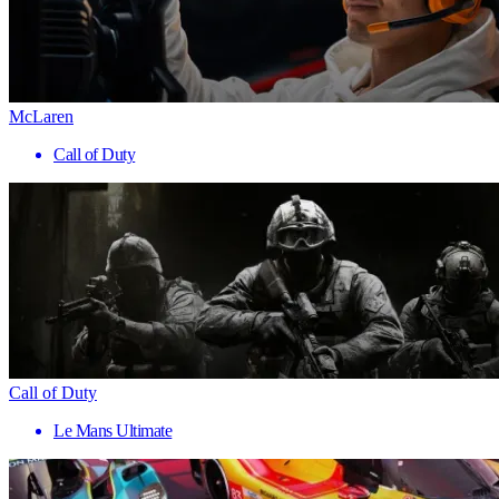
McLaren
Call of Duty
Call of Duty
Le Mans Ultimate