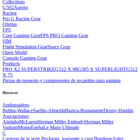
Collections
G502
Aurora
Racing
Pro G Racing Gear
Ofertas
FPS
Core Gaming Gear
FPS PRO Gaming Gear
SIM
Flight Simulation Gear
Space Gear
Open World
Console Gaming Gear
Products
PRO X2 SUPERSTRIKE
G512 X 98
G305 X SUPERLIGHT
G512
X 75
Piezas de repuesto y componentes de recambio para gaming
Discover
Ambassadors
Bubba-Wallace
Suellio-Almeida
Bianca-Bustamante
Denny-Hamlin
Asociaciones
Aimlabs
McLaren
Herman Miller Embody
Herman Miller
Vantum
Momo
Eneba
Le Mans Ultimate
C
Carreras de la serie Pro
Juega, transmite y crea Boutique
Astro