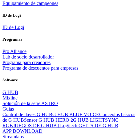
Equipamiento de campeones
ID de Logi
ID de Logi
Programas
Pro Alliance
Lab de socio desarrollador
Programa para creadores
Programa de descuentos para empresas
Software
G HUB
Mixline
Solución de la serie ASTRO
Guías
Control de llaves G HUB
G HUB BLUE VO!CE
Conceptos básicos
de G HUB
Sensor G HUB HERO 2
G HUB LIGHTSYNC
RGB
JUEGOS DE G HUB | Logitech G
HITS DE G HUB
APP DOWNLOAD
Streamlabs