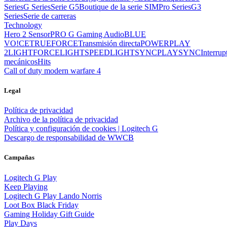
Series
G Series
Serie G5
Boutique de la serie SIM
Pro Series
G3
Series
Serie de carreras
Technology
Hero 2 Sensor
PRO G Gaming Audio
BLUE
VO!CE
TRUEFORCE
Transmisión directa
POWERPLAY
2
LIGHTFORCE
LIGHTSPEED
LIGHTSYNC
PLAYSYNC
Interrup
mecánicos
Hits
Call of duty modern warfare 4
Legal
Política de privacidad
Archivo de la política de privacidad
Política y configuración de cookies | Logitech G
Descargo de responsabilidad de WWCB
Campañas
Logitech G Play
Keep Playing
Logitech G Play Lando Norris
Loot Box Black Friday
Gaming Holiday Gift Guide
Play Days