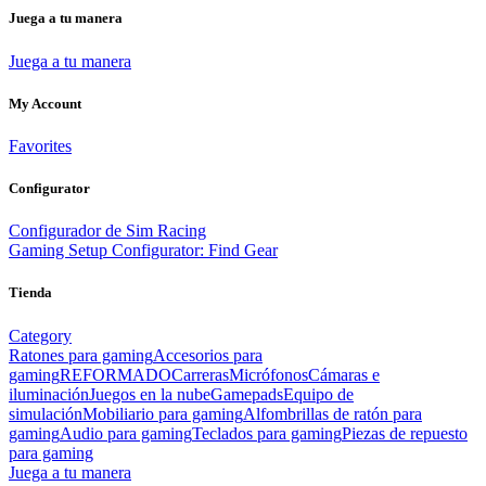
Juega a tu manera
Juega a tu manera
My Account
Favorites
Configurator
Configurador de Sim Racing
Gaming Setup Configurator: Find Gear
Tienda
Category
Ratones para gaming
Accesorios para
gaming
REFORMADO
Carreras
Micrófonos
Cámaras e
iluminación
Juegos en la nube
Gamepads
Equipo de
simulación
Mobiliario para gaming
Alfombrillas de ratón para
gaming
Audio para gaming
Teclados para gaming
Piezas de repuesto
para gaming
Juega a tu manera