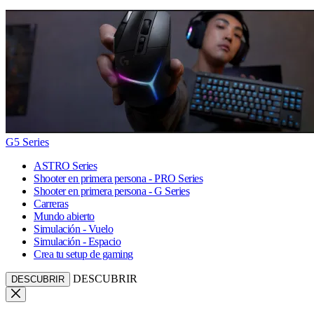
G5 Series
ASTRO Series
Shooter en primera persona - PRO Series
Shooter en primera persona - G Series
Carreras
Mundo abierto
Simulación - Vuelo
Simulación - Espacio
Crea tu setup de gaming
DESCUBRIR
DESCUBRIR