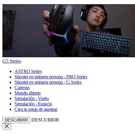
G5 Series
ASTRO Series
Shooter en primera persona - PRO Series
Shooter en primera persona - G Series
Carreras
Mundo abierto
Simulación - Vuelo
Simulación - Espacio
Crea tu setup de gaming
DESCUBRIR
DESCUBRIR