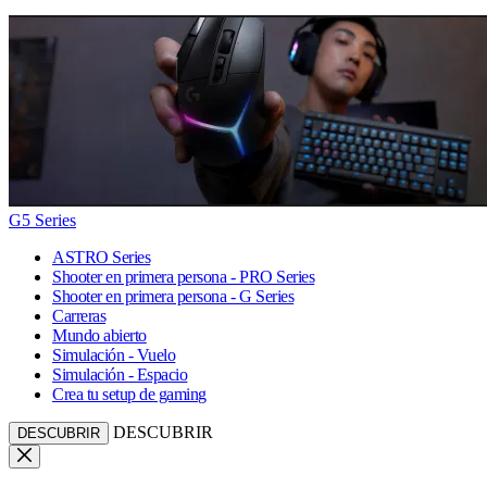
G5 Series
ASTRO Series
Shooter en primera persona - PRO Series
Shooter en primera persona - G Series
Carreras
Mundo abierto
Simulación - Vuelo
Simulación - Espacio
Crea tu setup de gaming
DESCUBRIR
DESCUBRIR