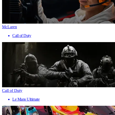
McLaren
Call of Duty
Call of Duty
Le Mans Ultimate