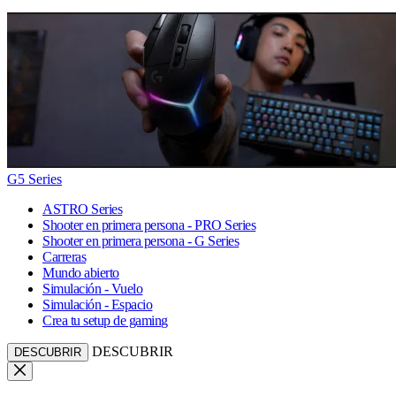
G5 Series
ASTRO Series
Shooter en primera persona - PRO Series
Shooter en primera persona - G Series
Carreras
Mundo abierto
Simulación - Vuelo
Simulación - Espacio
Crea tu setup de gaming
DESCUBRIR
DESCUBRIR