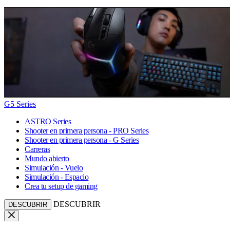
G5 Series
ASTRO Series
Shooter en primera persona - PRO Series
Shooter en primera persona - G Series
Carreras
Mundo abierto
Simulación - Vuelo
Simulación - Espacio
Crea tu setup de gaming
DESCUBRIR
DESCUBRIR