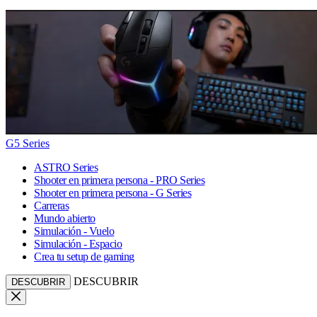
G5 Series
ASTRO Series
Shooter en primera persona - PRO Series
Shooter en primera persona - G Series
Carreras
Mundo abierto
Simulación - Vuelo
Simulación - Espacio
Crea tu setup de gaming
DESCUBRIR
DESCUBRIR