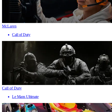
McLaren
Call of Duty
Call of Duty
Le Mans Ultimate