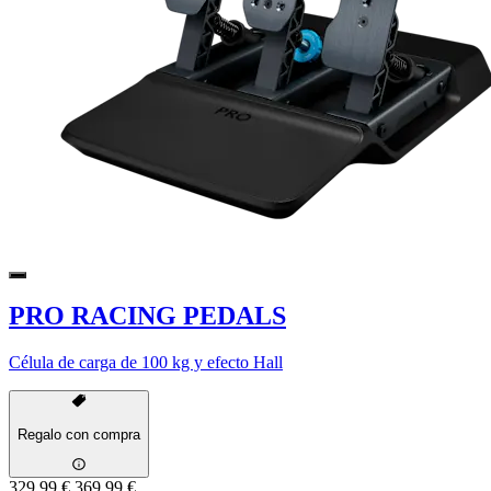
PRO RACING PEDALS
Célula de carga de 100 kg y efecto Hall
Regalo con compra
329,99 €
369,99 €