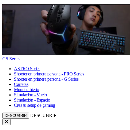
G5 Series
ASTRO Series
Shooter en primera persona - PRO Series
Shooter en primera persona - G Series
Carreras
Mundo abierto
Simulación - Vuelo
Simulación - Espacio
Crea tu setup de gaming
DESCUBRIR
DESCUBRIR