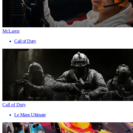
McLaren
Call of Duty
Call of Duty
Le Mans Ultimate