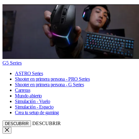
G5 Series
ASTRO Series
Shooter en primera persona - PRO Series
Shooter en primera persona - G Series
Carreras
Mundo abierto
Simulación - Vuelo
Simulación - Espacio
Crea tu setup de gaming
DESCUBRIR
DESCUBRIR