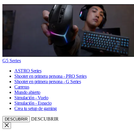
G5 Series
ASTRO Series
Shooter en primera persona - PRO Series
Shooter en primera persona - G Series
Carreras
Mundo abierto
Simulación - Vuelo
Simulación - Espacio
Crea tu setup de gaming
DESCUBRIR
DESCUBRIR