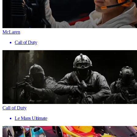
McLaren
Call of Duty
Call of Duty
Le Mans Ultimate