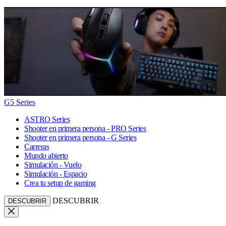
G5 Series
ASTRO Series
Shooter en primera persona - PRO Series
Shooter en primera persona - G Series
Carreras
Mundo abierto
Simulación - Vuelo
Simulación - Espacio
Crea tu setup de gaming
DESCUBRIR
DESCUBRIR