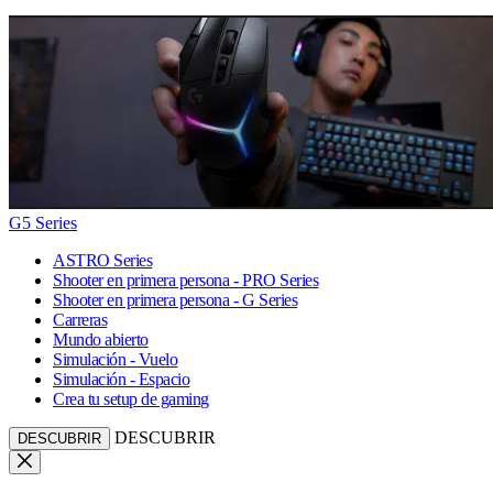
G5 Series
ASTRO Series
Shooter en primera persona - PRO Series
Shooter en primera persona - G Series
Carreras
Mundo abierto
Simulación - Vuelo
Simulación - Espacio
Crea tu setup de gaming
DESCUBRIR
DESCUBRIR