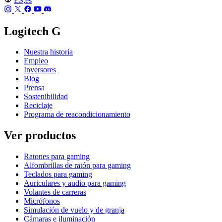
ES,es
Logitech G
Nuestra historia
Empleo
Inversores
Blog
Prensa
Sostenibilidad
Reciclaje
Programa de reacondicionamiento
Ver productos
Ratones para gaming
Alfombrillas de ratón para gaming
Teclados para gaming
Auriculares y audio para gaming
Volantes de carreras
Micrófonos
Simulación de vuelo y de granja
Cámaras e iluminación