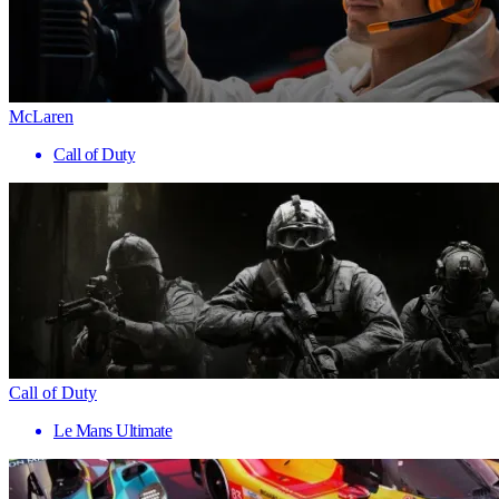
McLaren
Call of Duty
Call of Duty
Le Mans Ultimate