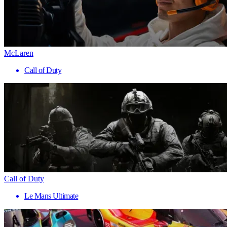
McLaren
Call of Duty
Call of Duty
Le Mans Ultimate