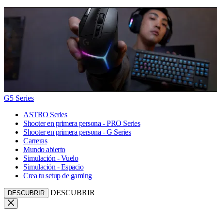
G5 Series
ASTRO Series
Shooter en primera persona - PRO Series
Shooter en primera persona - G Series
Carreras
Mundo abierto
Simulación - Vuelo
Simulación - Espacio
Crea tu setup de gaming
DESCUBRIR
DESCUBRIR