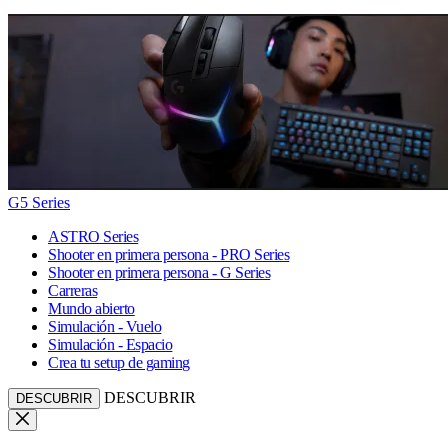
G5 Series
ASTRO Series
Shooter en primera persona - PRO Series
Shooter en primera persona - G Series
Carreras
Mundo abierto
Simulación - Vuelo
Simulación - Espacio
Crea tu setup de gaming
DESCUBRIR
DESCUBRIR