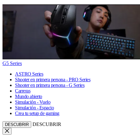
G5 Series
ASTRO Series
Shooter en primera persona - PRO Series
Shooter en primera persona - G Series
Carreras
Mundo abierto
Simulación - Vuelo
Simulación - Espacio
Crea tu setup de gaming
DESCUBRIR
DESCUBRIR