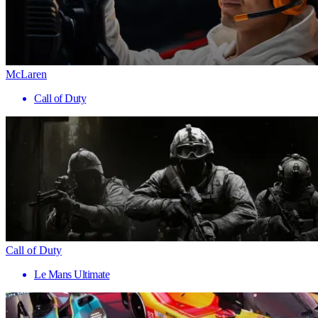
McLaren
Call of Duty
Call of Duty
Le Mans Ultimate