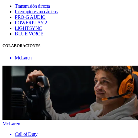
Transmisión directa
Interruptores mecánicos
PRO-G AUDIO
POWERPLAY 2
LIGHTSYNC
BLUE VO!CE
COLABORACIONES
McLaren
McLaren
Call of Duty