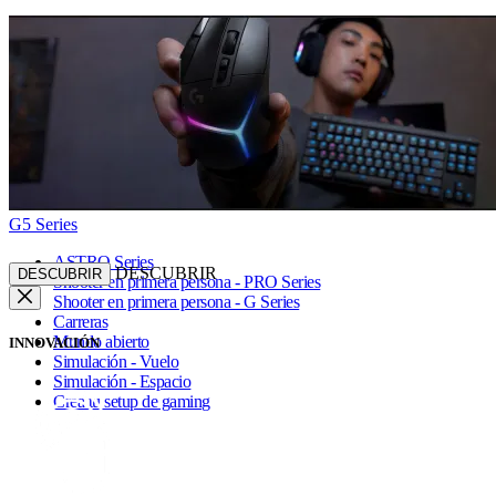
G5 Series
ASTRO Series
DESCUBRIR
DESCUBRIR
Shooter en primera persona - PRO Series
Shooter en primera persona - G Series
Carreras
Mundo abierto
INNOVACIÓN
Simulación - Vuelo
Simulación - Espacio
Crea tu setup de gaming