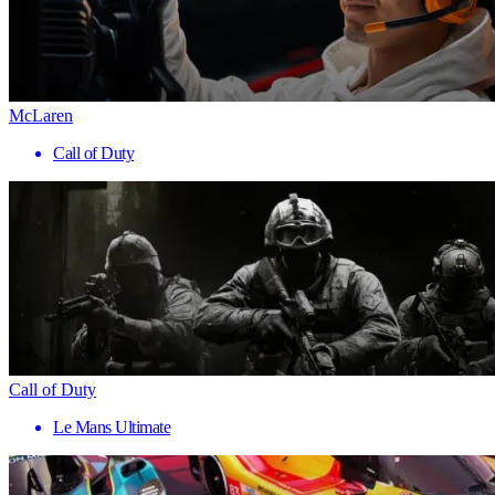
McLaren
Call of Duty
Call of Duty
Le Mans Ultimate