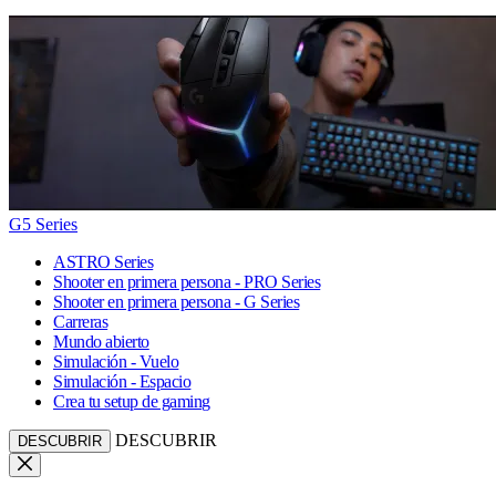
G5 Series
ASTRO Series
Shooter en primera persona - PRO Series
Shooter en primera persona - G Series
Carreras
Mundo abierto
Simulación - Vuelo
Simulación - Espacio
Crea tu setup de gaming
DESCUBRIR
DESCUBRIR