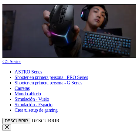
G5 Series
ASTRO Series
Shooter en primera persona - PRO Series
Shooter en primera persona - G Series
Carreras
Mundo abierto
Simulación - Vuelo
Simulación - Espacio
Crea tu setup de gaming
DESCUBRIR
DESCUBRIR