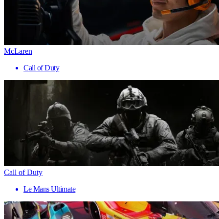
McLaren
Call of Duty
Call of Duty
Le Mans Ultimate