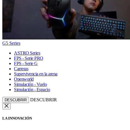
G5 Series
ASTRO Series
FPS - Serie PRO
FPS - Serie G
Carreras
Supervivencia en la arena
Openworld
Simulación - Vuelo
Simulación - Espacio
DESCUBRIR
DESCUBRIR
LA INNOVACIÓN