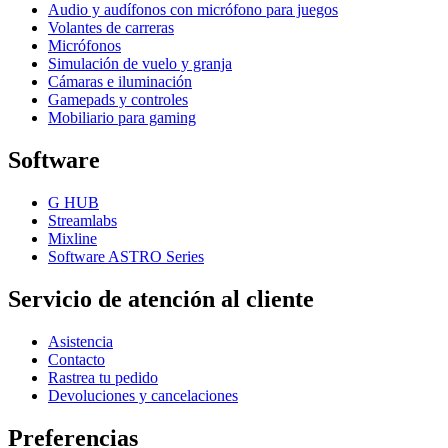
Audio y audífonos con micrófono para juegos
Volantes de carreras
Micrófonos
Simulación de vuelo y granja
Cámaras e iluminación
Gamepads y controles
Mobiliario para gaming
Software
G HUB
Streamlabs
Mixline
Software ASTRO Series
Servicio de atención al cliente
Asistencia
Contacto
Rastrea tu pedido
Devoluciones y cancelaciones
Preferencias