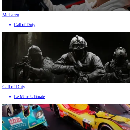
McLaren
Call of Duty
Call of Duty
Le Mans Ultimate