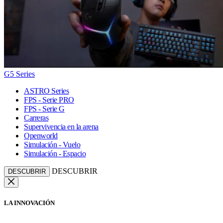
G5 Series
ASTRO Series
FPS - Serie PRO
FPS - Serie G
Carreras
Supervivencia en la arena
Openworld
Simulación - Vuelo
Simulación - Espacio
DESCUBRIR
DESCUBRIR
LA INNOVACIÓN