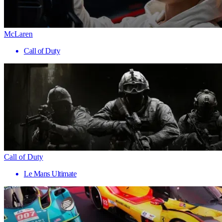
McLaren
Call of Duty
Call of Duty
Le Mans Ultimate