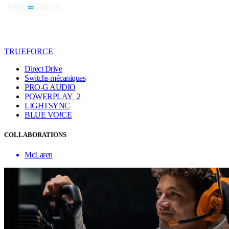
TRUEFORCE
Direct Drive
Switchs mécaniques
PRO-G AUDIO
POWERPLAY 2
LIGHTSYNC
BLUE VO!CE
COLLABORATIONS
McLaren