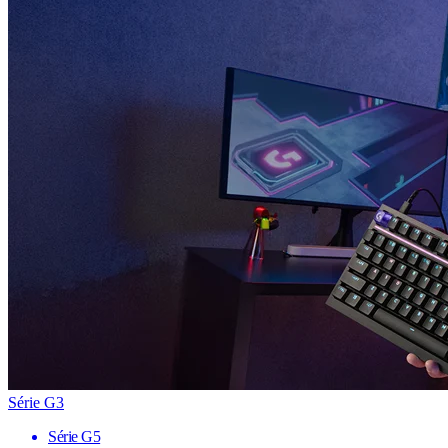
Série G3
Série G5