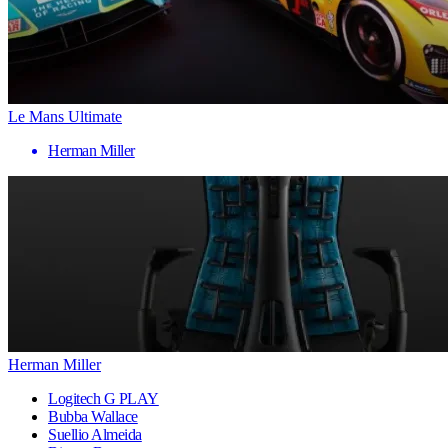
Le Mans Ultimate
Herman Miller
Herman Miller
Logitech G PLAY
Bubba Wallace
Suellio Almeida