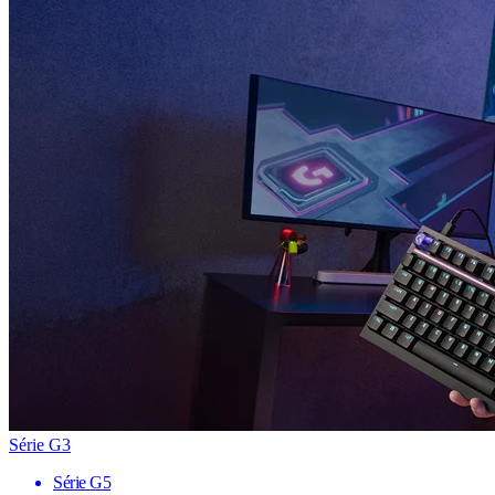
Série G3
Série G5