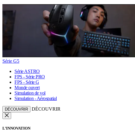
Série G5
Série ASTRO
FPS - Série PRO
FPS - Série G
Monde ouvert
Simulation de vol
Simulation - Aérospatial
DÉCOUVRIR
DÉCOUVRIR
L’INNOVATION