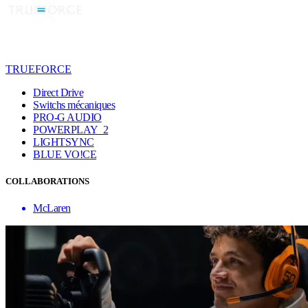
TRUEFORCE
Direct Drive
Switchs mécaniques
PRO-G AUDIO
POWERPLAY 2
LIGHTSYNC
BLUE VO!CE
COLLABORATIONS
McLaren