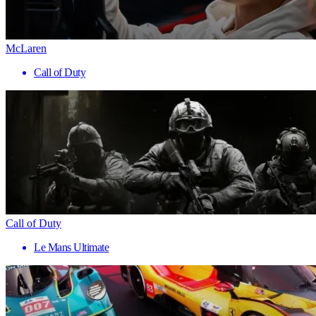
McLaren
Call of Duty
Call of Duty
Le Mans Ultimate