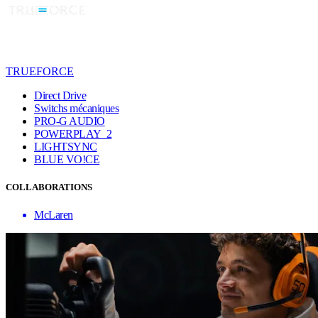
TRUEFORCE
Direct Drive
Switchs mécaniques
PRO-G AUDIO
POWERPLAY 2
LIGHTSYNC
BLUE VO!CE
COLLABORATIONS
McLaren