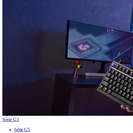
Série G3
Série G5