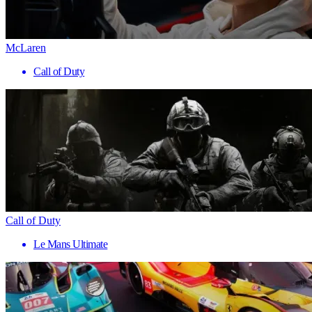
McLaren
Call of Duty
Call of Duty
Le Mans Ultimate