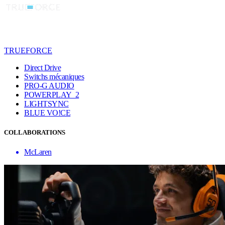
TRUEFORCE
Direct Drive
Switchs mécaniques
PRO-G AUDIO
POWERPLAY 2
LIGHTSYNC
BLUE VO!CE
COLLABORATIONS
McLaren