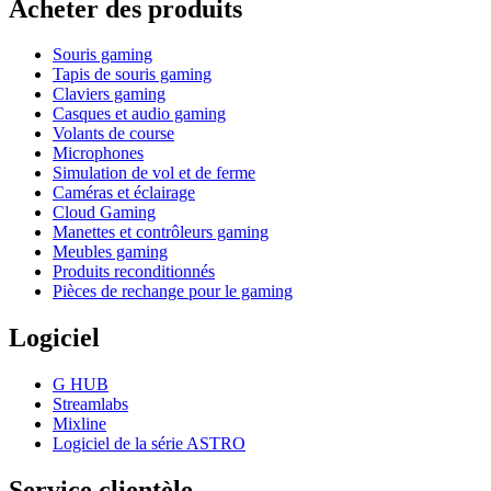
Acheter des produits
Souris gaming
Tapis de souris gaming
Claviers gaming
Casques et audio gaming
Volants de course
Microphones
Simulation de vol et de ferme
Caméras et éclairage
Cloud Gaming
Manettes et contrôleurs gaming
Meubles gaming
Produits reconditionnés
Pièces de rechange pour le gaming
Logiciel
G HUB
Streamlabs
Mixline
Logiciel de la série ASTRO
Service clientèle