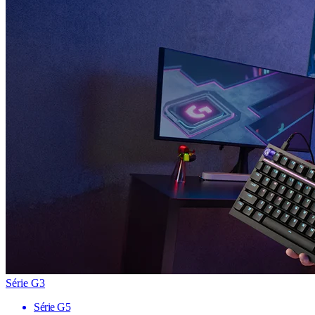
Série G3
Série G5