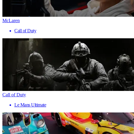
McLaren
Call of Duty
Call of Duty
Le Mans Ultimate