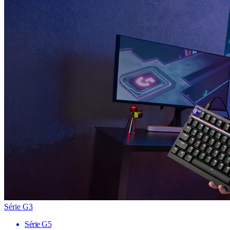
Série G3
Série G5