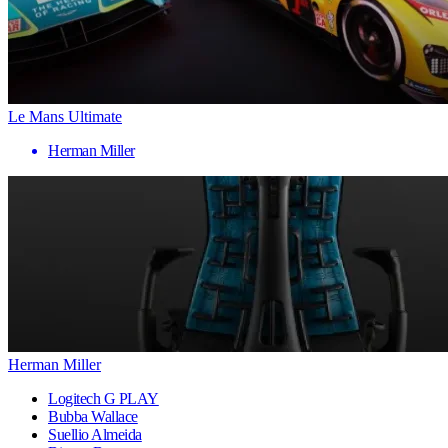
Le Mans Ultimate
Herman Miller
Herman Miller
Logitech G PLAY
Bubba Wallace
Suellio Almeida