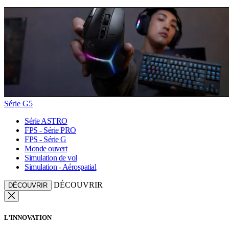
Série G5
Série ASTRO
FPS - Série PRO
FPS - Série G
Monde ouvert
Simulation de vol
Simulation - Aérospatial
DÉCOUVRIR
DÉCOUVRIR
L’INNOVATION