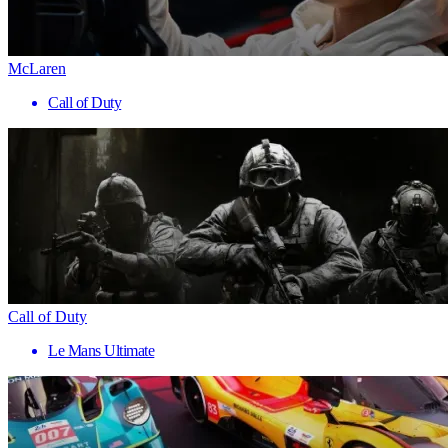
McLaren
Call of Duty
Call of Duty
Le Mans Ultimate