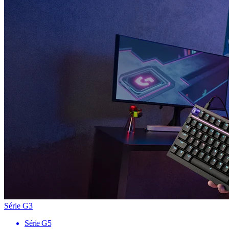
Série G3
Série G5