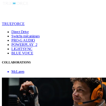
TRUEFORCE
Direct Drive
Switchs mécaniques
PRO-G AUDIO
POWERPLAY 2
LIGHTSYNC
BLUE VO!CE
COLLABORATIONS
McLaren