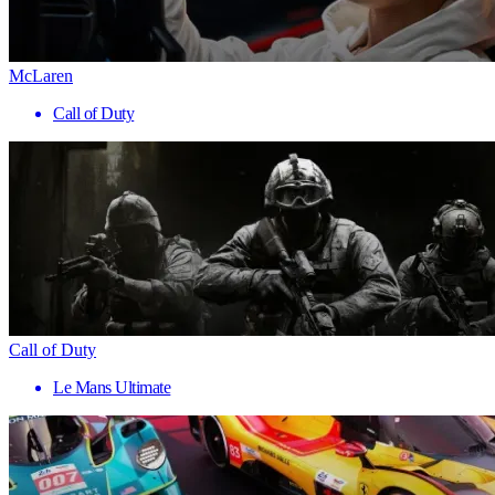
McLaren
Call of Duty
Call of Duty
Le Mans Ultimate