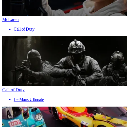
McLaren
Call of Duty
Call of Duty
Le Mans Ultimate