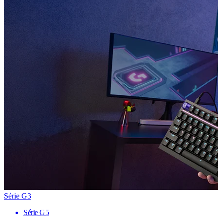
Série G3
Série G5