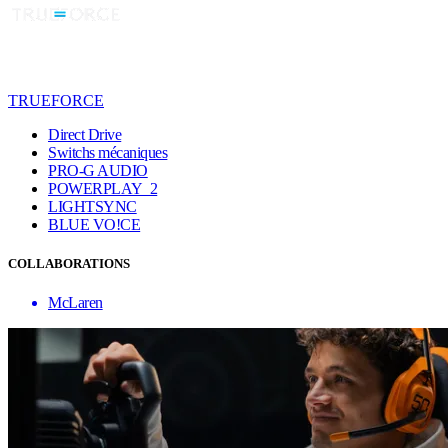
TRUEFORCE
Direct Drive
Switchs mécaniques
PRO-G AUDIO
POWERPLAY 2
LIGHTSYNC
BLUE VO!CE
COLLABORATIONS
McLaren