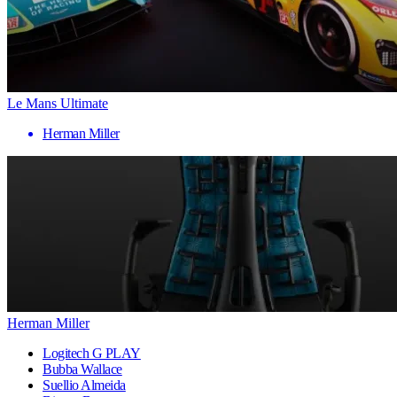
Le Mans Ultimate
Herman Miller
Herman Miller
Logitech G PLAY
Bubba Wallace
Suellio Almeida