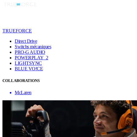
TRUEFORCE
Direct Drive
Switchs mécaniques
PRO-G AUDIO
POWERPLAY 2
LIGHTSYNC
BLUE VO!CE
COLLABORATIONS
McLaren