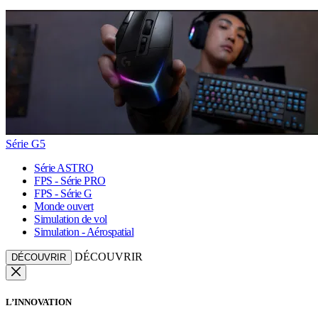
Série G5
Série ASTRO
FPS - Série PRO
FPS - Série G
Monde ouvert
Simulation de vol
Simulation - Aérospatial
DÉCOUVRIR
DÉCOUVRIR
L’INNOVATION