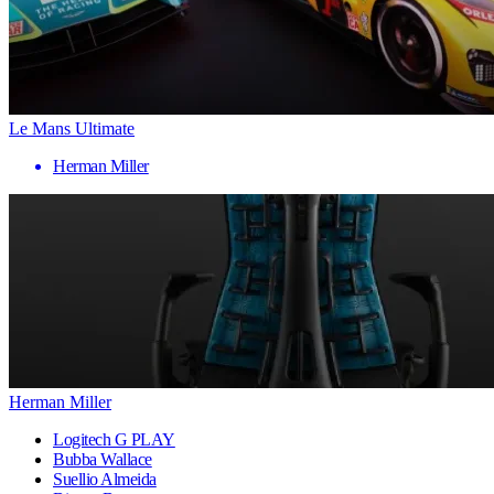
Le Mans Ultimate
Herman Miller
Herman Miller
Logitech G PLAY
Bubba Wallace
Suellio Almeida