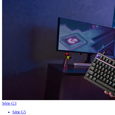
Série G3
Série G5