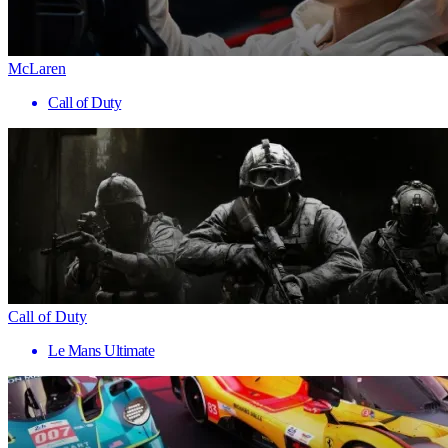
McLaren
Call of Duty
Call of Duty
Le Mans Ultimate