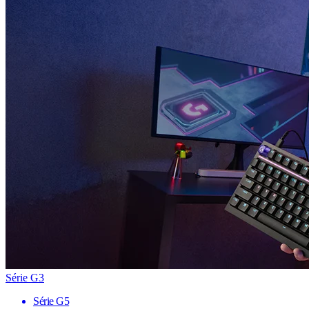
Série G3
Série G5