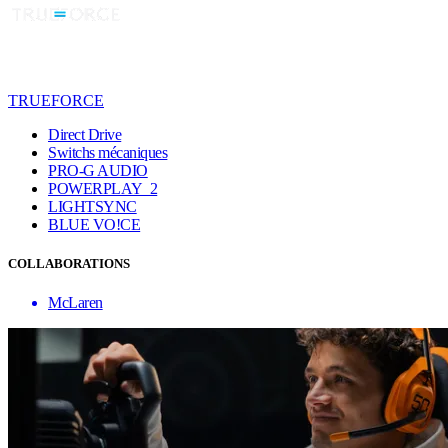
TRUEFORCE
Direct Drive
Switchs mécaniques
PRO-G AUDIO
POWERPLAY 2
LIGHTSYNC
BLUE VO!CE
COLLABORATIONS
McLaren