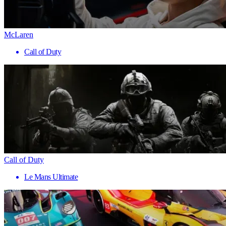
McLaren
Call of Duty
Call of Duty
Le Mans Ultimate