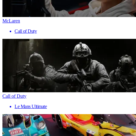
McLaren
Call of Duty
Call of Duty
Le Mans Ultimate