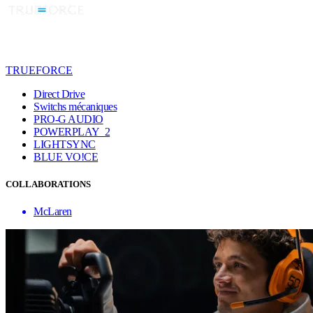
TRUEFORCE
Direct Drive
Switchs mécaniques
PRO-G AUDIO
POWERPLAY 2
LIGHTSYNC
BLUE VO!CE
COLLABORATIONS
McLaren