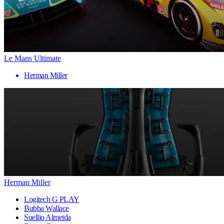
Le Mans Ultimate
Herman Miller
Herman Miller
Logitech G PLAY
Bubba Wallace
Suellio Almeida