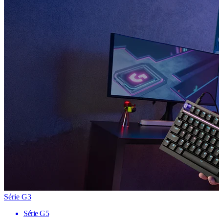
Série G3
Série G5