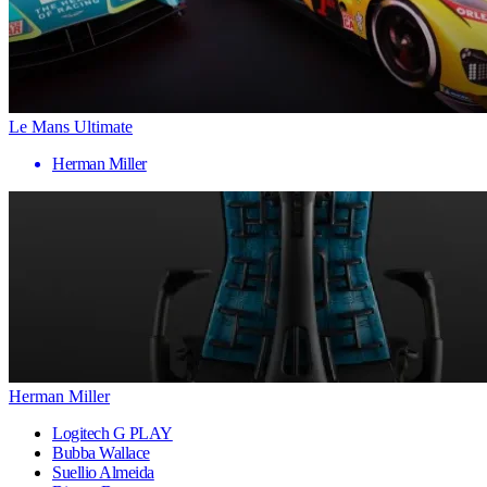
Le Mans Ultimate
Herman Miller
Herman Miller
Logitech G PLAY
Bubba Wallace
Suellio Almeida