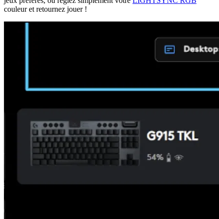
jeux préférés, ou réglez simplement votre
LIGHTSYNC RGB
couleur et retournez jouer !