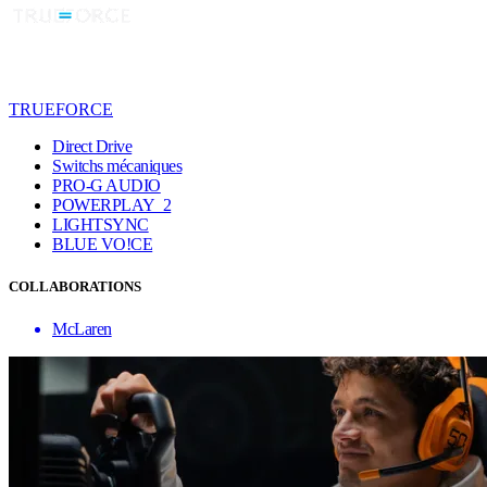
TRUEFORCE
Direct Drive
Switchs mécaniques
PRO-G AUDIO
POWERPLAY 2
LIGHTSYNC
BLUE VO!CE
COLLABORATIONS
McLaren