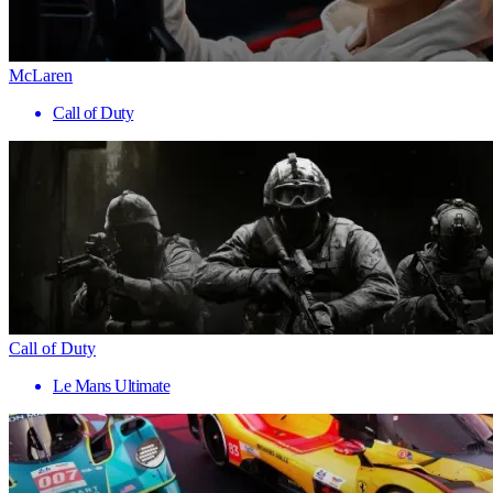
McLaren
Call of Duty
Call of Duty
Le Mans Ultimate