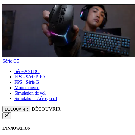
Série G5
Série ASTRO
FPS - Série PRO
FPS - Série G
Monde ouvert
Simulation de vol
Simulation - Aérospatial
DÉCOUVRIR
DÉCOUVRIR
L’INNOVATION