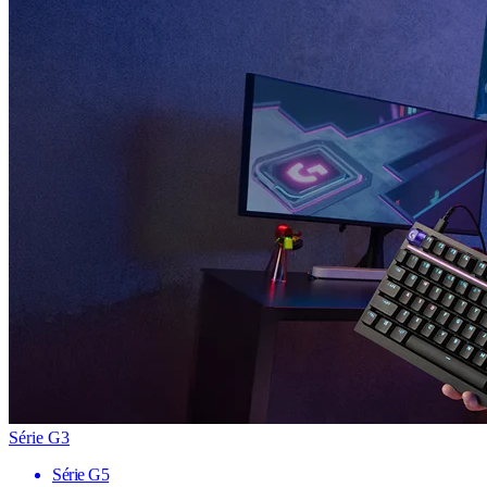
Série G3
Série G5