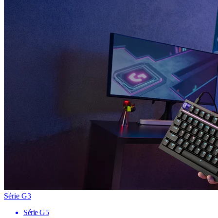
Série G3
Série G5