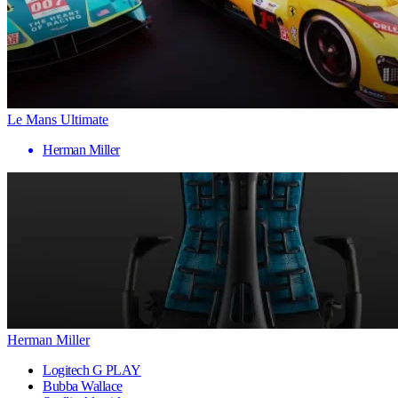
Le Mans Ultimate
Herman Miller
Herman Miller
Logitech G PLAY
Bubba Wallace