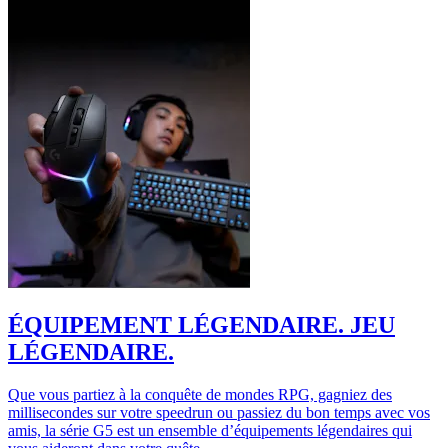
ÉQUIPEMENT LÉGENDAIRE. JEU
LÉGENDAIRE.
Que vous partiez à la conquête de mondes RPG, gagniez des
millisecondes sur votre speedrun ou passiez du bon temps avec vos
amis, la série G5 est un ensemble d’équipements légendaires qui