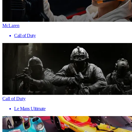
McLaren
Call of Duty
Call of Duty
Le Mans Ultimate