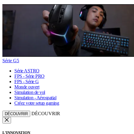
Série G5
Série ASTRO
FPS - Série PRO
FPS - Série G
Monde ouvert
Simulation de vol
Simulation - Aérospatial
Créez votre setup gaming
DÉCOUVRIR
DÉCOUVRIR
L’INNOVATION