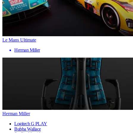
Le Mans Ultimate
Herman Miller
Herman Miller
Logitech G PLAY
Bubba Wallace