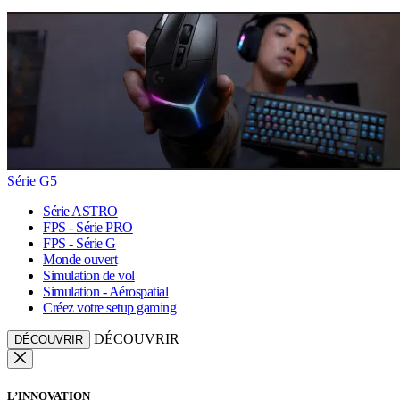
Série G5
Série ASTRO
FPS - Série PRO
FPS - Série G
Monde ouvert
Simulation de vol
Simulation - Aérospatial
Créez votre setup gaming
DÉCOUVRIR
DÉCOUVRIR
L’INNOVATION