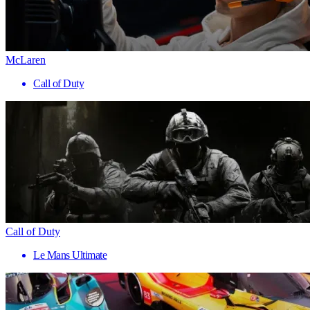
McLaren
Call of Duty
Call of Duty
Le Mans Ultimate