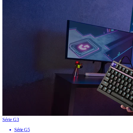
Série G3
Série G5