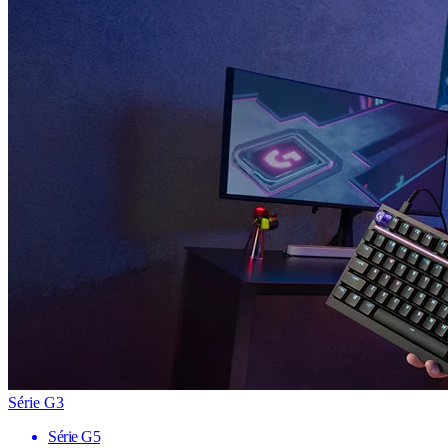
Série G3
Série G5