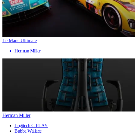
Le Mans Ultimate
Herman Miller
Herman Miller
Logitech G PLAY
Bubba Wallace