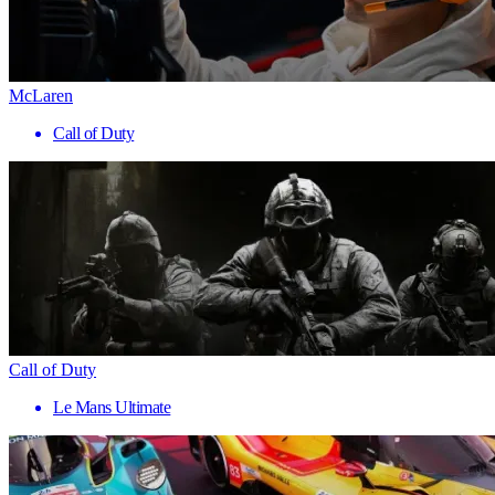
McLaren
Call of Duty
Call of Duty
Le Mans Ultimate