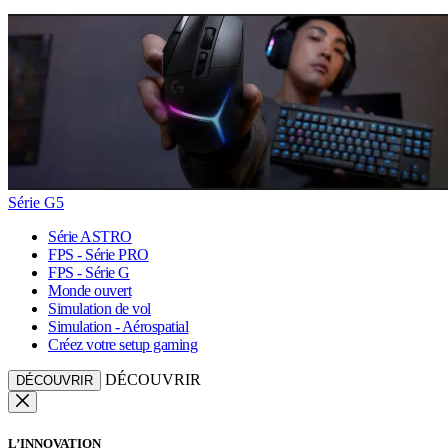
Série G5
Série ASTRO
FPS - Série PRO
FPS - Série G
Monde ouvert
Simulation de vol
Simulation - Aérospatial
Créez votre setup gaming
DÉCOUVRIR
DÉCOUVRIR
L’INNOVATION