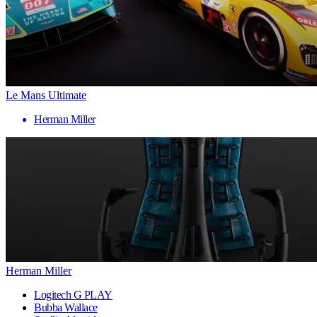
Le Mans Ultimate
Herman Miller
Herman Miller
Logitech G PLAY
Bubba Wallace