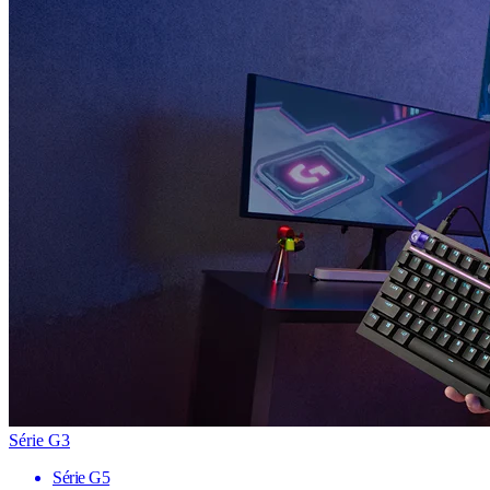
Série G3
Série G5