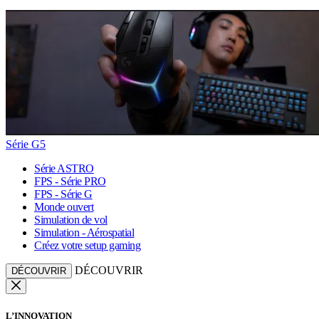
Série G5
Série ASTRO
FPS - Série PRO
FPS - Série G
Monde ouvert
Simulation de vol
Simulation - Aérospatial
Créez votre setup gaming
DÉCOUVRIR
DÉCOUVRIR
L’INNOVATION