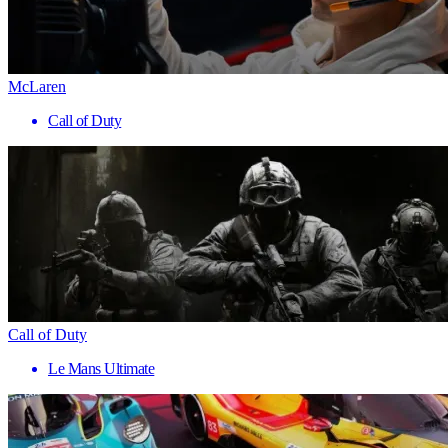
McLaren
Call of Duty
Call of Duty
Le Mans Ultimate