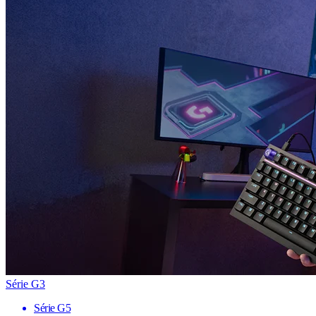
Série G3
Série G5