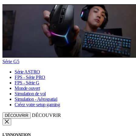
Série G5
Série ASTRO
FPS - Série PRO
FPS - Série G
Monde ouvert
Simulation de vol
Simulation - Aérospatial
Créez votre setup gaming
DÉCOUVRIR
DÉCOUVRIR
L’INNOVATION