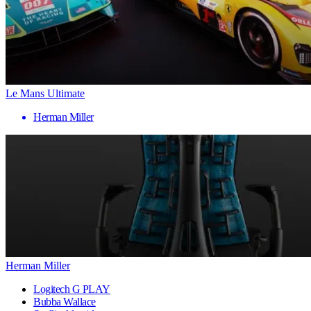
Le Mans Ultimate
Herman Miller
Herman Miller
Logitech G PLAY
Bubba Wallace