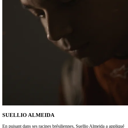
SUELLIO ALMEIDA
En puisant dans ses racines brésiliennes, Suellio Almeida a appliqué