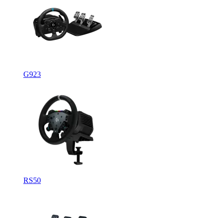
G923
RS50