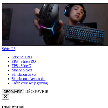
Série G5
Série ASTRO
FPS - Série PRO
FPS - Série G
Monde ouvert
Simulation de vol
Simulation - Aérospatial
Créez votre setup gaming
DÉCOUVRIR
DÉCOUVRIR
L’INNOVATION