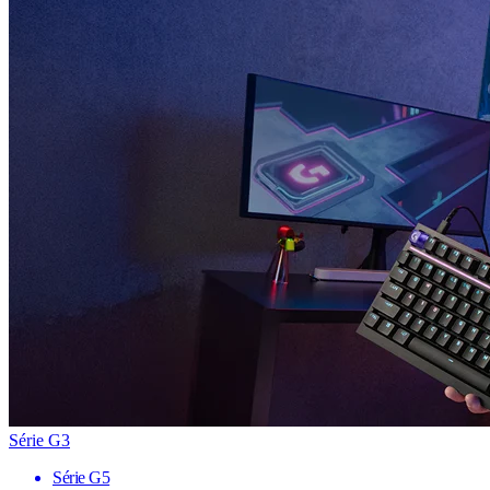
Série G3
Série G5