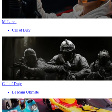
McLaren
Call of Duty
Call of Duty
Le Mans Ultimate