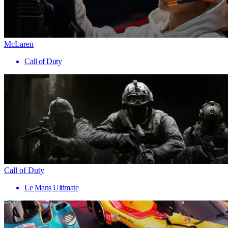
McLaren
Call of Duty
Call of Duty
Le Mans Ultimate