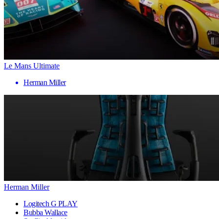
Le Mans Ultimate
Herman Miller
Herman Miller
Logitech G PLAY
Bubba Wallace