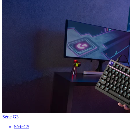
Série G3
Série G5