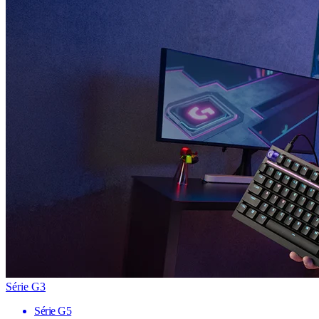
Série G3
Série G5