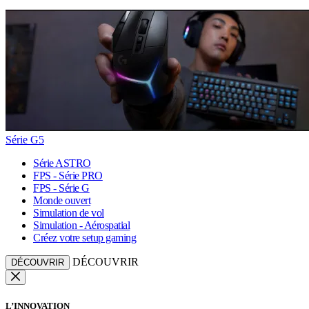
Série G5
Série ASTRO
FPS - Série PRO
FPS - Série G
Monde ouvert
Simulation de vol
Simulation - Aérospatial
Créez votre setup gaming
DÉCOUVRIR
DÉCOUVRIR
L’INNOVATION