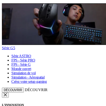
Série G5
Série ASTRO
FPS - Série PRO
FPS - Série G
Monde ouvert
Simulation de vol
Simulation - Aérospatial
Créez votre setup gaming
DÉCOUVRIR
DÉCOUVRIR
L’INNOVATION