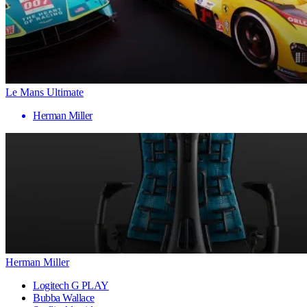
Le Mans Ultimate
Herman Miller
Herman Miller
Logitech G PLAY
Bubba Wallace