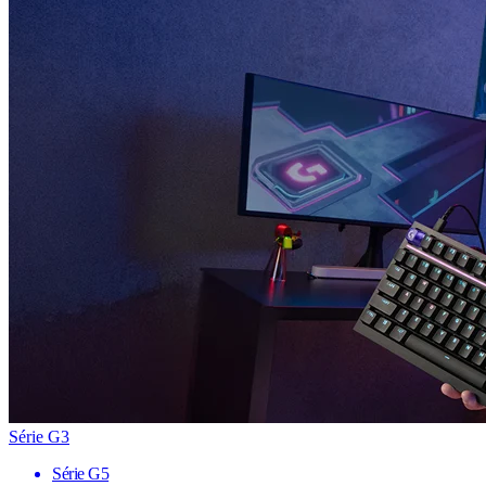
Série G3
Série G5