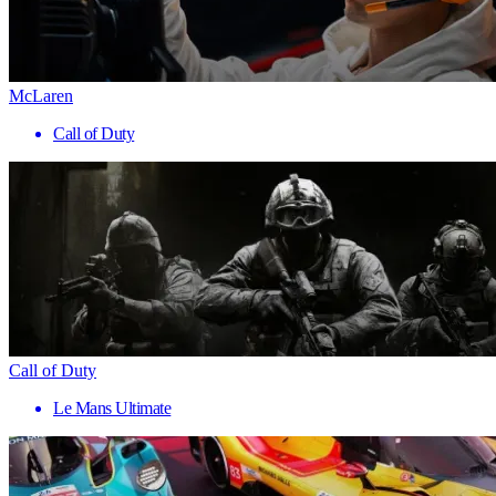
McLaren
Call of Duty
Call of Duty
Le Mans Ultimate