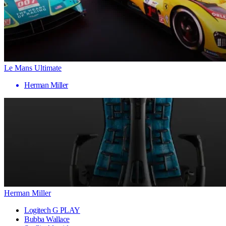
Le Mans Ultimate
Herman Miller
Herman Miller
Logitech G PLAY
Bubba Wallace