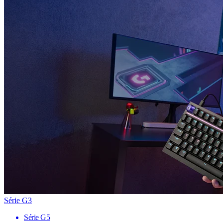
Série G3
Série G5