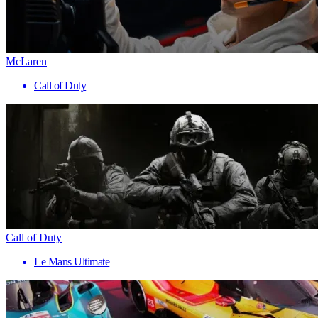
McLaren
Call of Duty
Call of Duty
Le Mans Ultimate