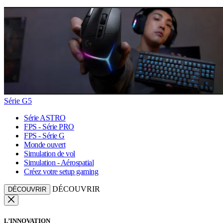
Série G5
Série ASTRO
FPS - Série PRO
FPS - Série G
Monde ouvert
Simulation de vol
Simulation - Aérospatial
Créez votre setup gaming
DÉCOUVRIR
DÉCOUVRIR
L’INNOVATION