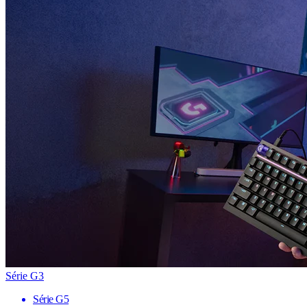
Série G3
Série G5