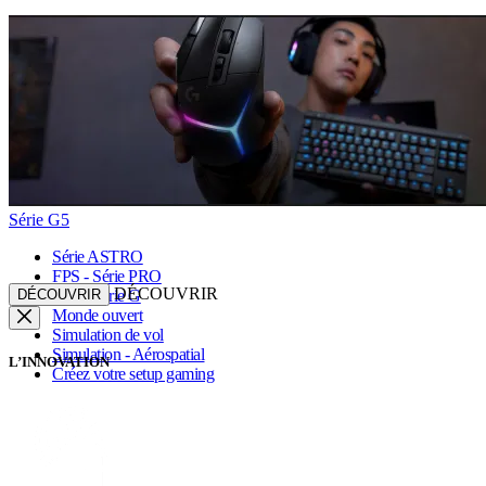
Série G5
Série ASTRO
FPS - Série PRO
DÉCOUVRIR
DÉCOUVRIR
FPS - Série G
Monde ouvert
Simulation de vol
Simulation - Aérospatial
L’INNOVATION
Créez votre setup gaming